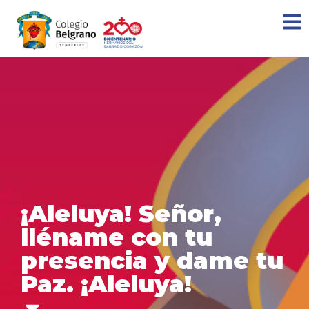
¡Aleluya! Señor,
lléname con tu
presencia y dame tu
Paz. ¡Aleluya!