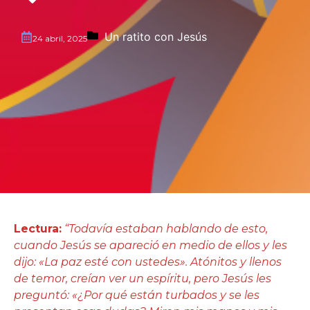
Un ratito con Jesús
24 abril, 2025
Lectura:
“Todavía estaban hablando de esto,
cuando Jesús se apareció en medio de ellos y les
dijo: «La paz esté con ustedes». Atónitos y llenos
de temor, creían ver un espíritu, pero Jesús les
preguntó: «¿Por qué están turbados y se les