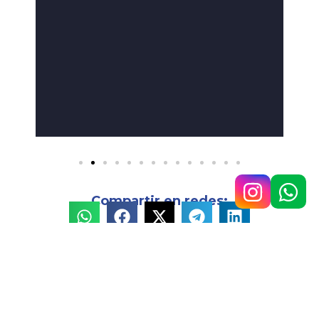
Compartir en redes:
Av. 9 de Julio n.° 148, Temperley
4292-0353
/
1160890567