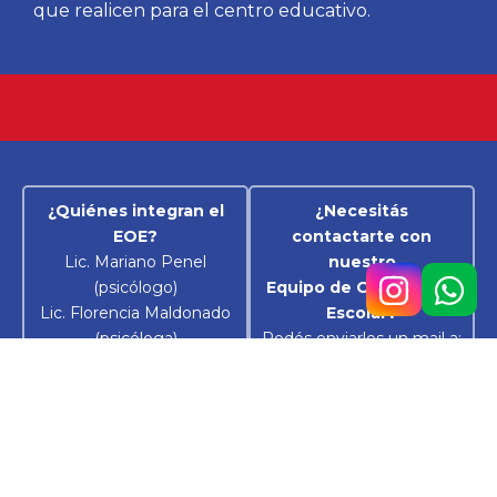
que realicen para el centro educativo.
¿Quiénes integran el
¿Necesitás
EOE?
contactarte con
Lic. Mariano Penel
nuestro
(psicólogo)
Equipo de Orientación
Lic. Florencia Maldonado
Escolar?
(psicóloga)
Podés enviarles un mail a:
Lic. Ana Zocco
EOE@BELGRANO.ESC.EDU.AR
(psicopedagoga)