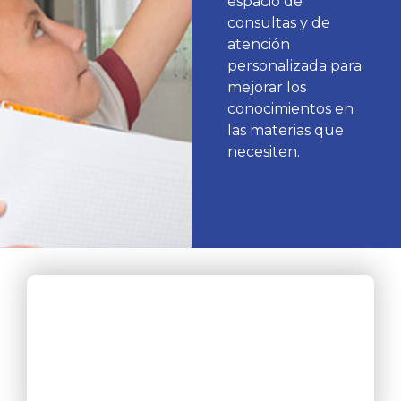
espacio de
consultas y de
atención
personalizada para
mejorar los
conocimientos en
las materias que
necesiten.
Para conocer los días y horarios
disponibles y los docentes a cargo,
consultá la
base de datos “en línea”
.
¡HACÉ CLIC ACÁ!