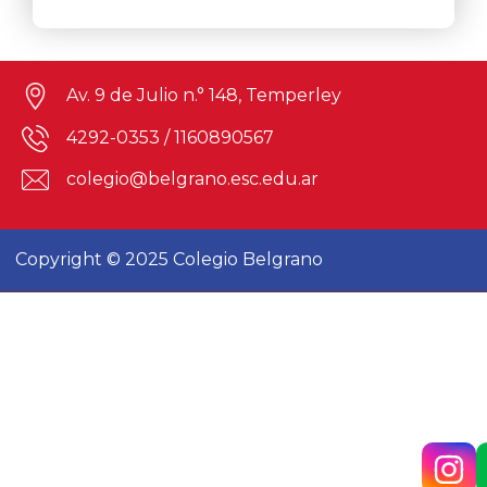
Av. 9 de Julio n.° 148, Temperley
4292-0353
/
1160890567
colegio@belgrano.esc.edu.ar
Copyright © 2025 Colegio Belgrano