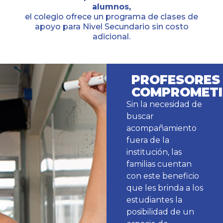
alumnos,
el colegio ofrece un programa de clases de
apoyo para Nivel Secundario sin costo
adicional.
PROFESORES
COMPROMET
Sin la necesidad de
buscar
acompañamiento
fuera de la
institución, las
familias cuentan
con este beneficio
que les brinda a los
estudiantes la
posibilidad de un