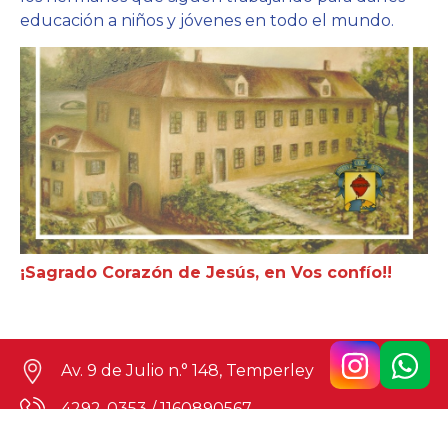
educación a niños y jóvenes en todo el mundo.
¡Sagrado Corazón de Jesús, en Vos confío!!
Av. 9 de Julio n.° 148, Temperley
4292-0353
/
1160890567
colegio@belgrano.esc.edu.ar