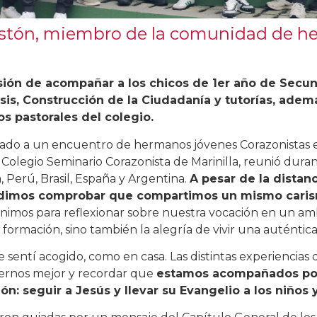
astón, miembro de la comunidad de h
sión de acompañar a los chicos de 1er año de Secun
is, Construcción de la Ciudadanía y tutorías, adem
os pastorales del colegio.
cado a un encuentro de hermanos jóvenes Corazonistas 
l Colegio Seminario Corazonista de Marinilla, reunió dur
Perú, Brasil, España y Argentina.
A pesar de la distanc
pudimos comprobar que compartimos un mismo cari
unimos para reflexionar sobre nuestra vocación en un am
 formación, sino también la alegría de vivir una auténti
e sentí acogido, como en casa. Las distintas experiencias
ernos mejor y recordar que
estamos acompañados po
ón: seguir a Jesús y llevar su Evangelio a los niños