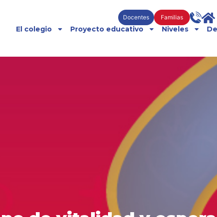
Docentes
Familias
El colegio
Proyecto educativo
Niveles
De