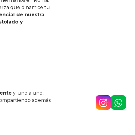
os hermanos en Roma:
uerza que dinamice tu
encial de nuestra
stolado y
rente
y, uno a uno,
 compartiendo además
a experiencia a