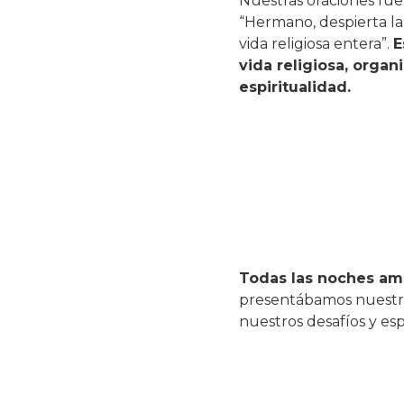
Nuestras oraciones fu
“Hermano, despierta la
vida religiosa entera”.
E
vida religiosa, organ
espiritualidad.
Todas las noches amb
presentábamos nuestra
nuestros desafíos y es
Al concluir el encuentr
nuestras comunidades,