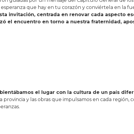
eron guiadas por un mensaje del Capítulo General de l
 esperanza que hay en tu corazón y conviértela en la f
sta invitación, centrada en renovar cada aspecto es
izó el encuentro en torno a nuestra fraternidad, apo
ientábamos el lugar con la cultura de un país dife
 provincia y las obras que impulsamos en cada región,
peranzas.
o, la mayoría de nosotros expresó el deseo de llevar est
 renovados en espíritu y compromiso.