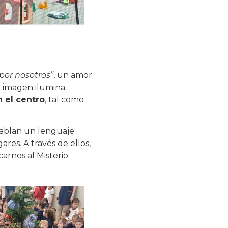
 por nosotros”
, un amor
a imagen ilumina
 el centro
, tal como
 hablan un lenguaje
res. A través de ellos,
arnos al Misterio.