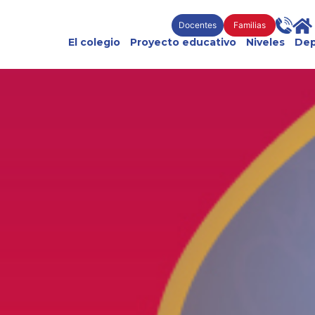
Docentes
Familias
El colegio
Proyecto educativo
Niveles
Dep