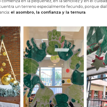
comienza en la pequeñez, en la sencillez y en el cuidado
o encuentra un terreno especialmente fecundo, porque d
ancia:
el asombro, la confianza y la ternura
.