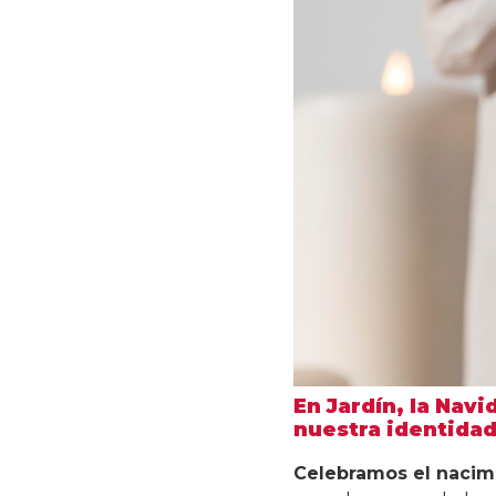
En Jardín, la Navi
nuestra identidad
Celebramos el nacimi