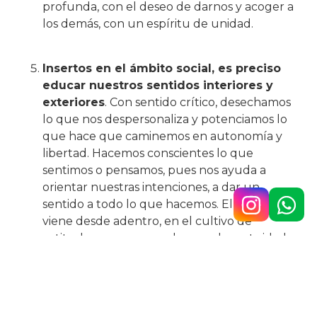
profunda, con el deseo de darnos y acoger a
los demás, con un espíritu de unidad.
Insertos en el ámbito social, es preciso
educar nuestros sentidos interiores y
exteriores
. Con sentido crítico, desechamos
lo que nos despersonaliza y potenciamos lo
que hace que caminemos en autonomía y
libertad. Hacemos conscientes lo que
sentimos o pensamos, pues nos ayuda a
orientar nuestras intenciones, a dar un
sentido a todo lo que hacemos. El cambio
viene desde adentro, en el cultivo de
actitudes que nos conducen a la gratuidad y
al compromiso.
Caminamos con esperanza creciente porque
nos hemos elegido, familia y colegio, para
darnos vida.
Las dificultades las asumimos como