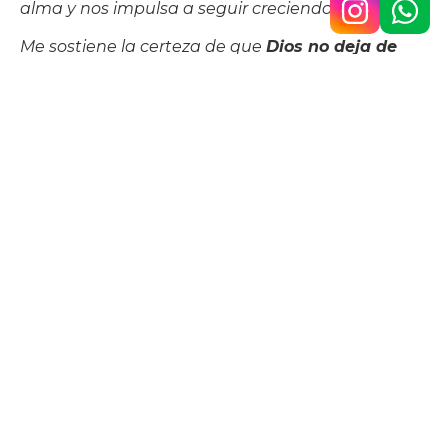
alma y nos impulsa a seguir creciendo.
Me sostiene la certeza de que
Dios no deja de
hablar: solo hay que hacer silencio y prestar
atención
.
“Ven y Verás” es una gran ayuda para
mantenernos despiertos y no perder las
infinitas oportunidades que Dios nos ofrece
cada día
: amar más, vivir con sentido, dejarnos
abrazar por su misericordia y lanzarnos con
valentía al proyecto que soñó para cada uno.
Esta propuesta no es solo cuestión de fe.
Es una
fe que se vuelve vida. Y una mirada que, una y
otra vez, vuelve a Cristo
”.
¿Querés intentarlo?
Podés escribir acá:
hnojavierlazaro@gmail.com