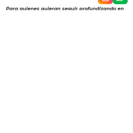
Para quienes quieran seguir profundizando en
este tema, les compartimos dos videos de
especialistas y una infografía:
«La importancia del apego seguro». Rafa Guerrero,
psicólogo
Apego Seguro. Claves para generar un vínculo
sano con mi hijo. www.ponspsicologia.com