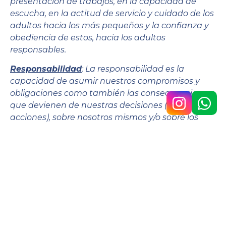
presentación de trabajos, en la capacidad de
escucha, en la actitud de servicio y cuidado de los
adultos hacia los más pequeños y la confianza y
obediencia de estos, hacia los adultos
responsables.
Responsabilidad
: La responsabilidad es la
capacidad de asumir nuestros compromisos y
obligaciones como también las consecuencias
que devienen de nuestras decisiones (palabras y
acciones), sobre nosotros mismos y/o sobre los
demás. Con ella, podemos dar el paso para
reparar los efectos de nuestros actos.
Esperanza
:
es la virtud que nos impulsa a buscar
y aspirar bienes estables, perdurables. Nos
mantiene expectantes y confiados en el Amor de
Dios que siempre cumple sus promesas. Nos
conduce a vivir en la verdad y la alegría.