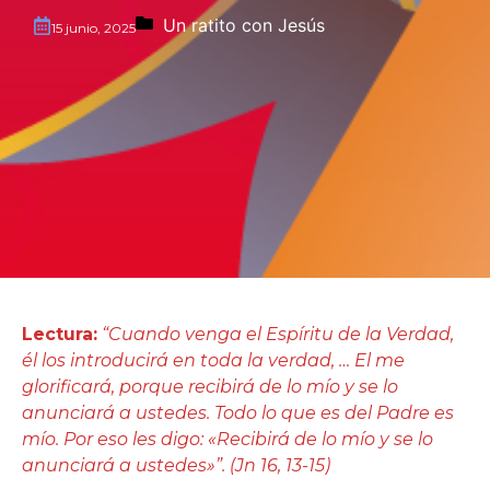
Un ratito con Jesús
15 junio, 2025
Lectura:
“Cuando venga el Espíritu de la Verdad,
él los introducirá en toda la verdad, … El me
glorificará, porque recibirá de lo mío y se lo
anunciará a ustedes. Todo lo que es del Padre es
mío. Por eso les digo: «Recibirá de lo mío y se lo
anunciará a ustedes»”. (Jn 16, 13-15)