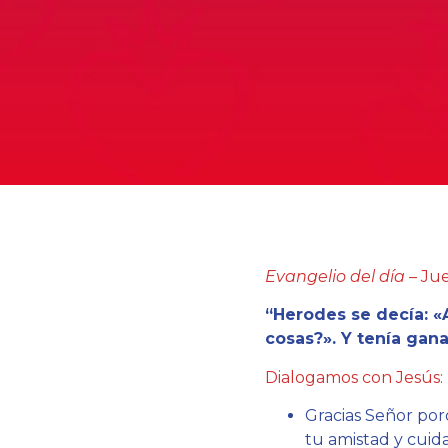
Evangelio del día –
Jue
“Herodes se decía: «
cosas?». Y tenía gana
Dialogamos con Jesús:
Gracias Señor por
tu amistad y cuid