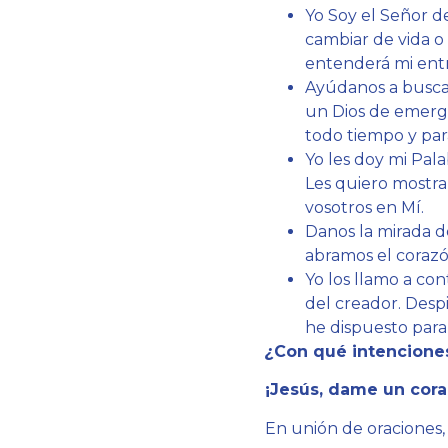
Yo Soy el Señor de
cambiar de vida o
entenderá mi entre
Ayúdanos a buscar
un Dios de emerg
todo tiempo y par
Yo les doy mi Pal
Les quiero mostra
vosotros en Mí.
Danos la mirada d
abramos el corazón
Yo los llamo a con
del creador. Desp
he dispuesto para 
¿
Con qué intenciones
¡Jesús, dame un cor
En unión de oraciones,