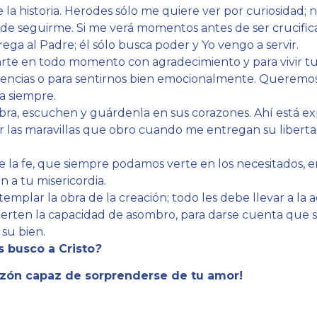
 la historia. Herodes sólo me quiere ver por curiosidad; 
 de seguirme. Si me verá momentos antes de ser crucific
ga al Padre; él sólo busca poder y Yo vengo a servir.
te en todo momento con agradecimiento y para vivir tu
encias o para sentirnos bien emocionalmente. Queremos
a siempre.
abra, escuchen y guárdenla en sus corazones. Ahí está e
r las maravillas que obro cuando me entregan su libertad
e la fe, que siempre podamos verte en los necesitados, 
 a tu misericordia.
templar la obra de la creación; todo les debe llevar a la 
ierten la capacidad de asombro, para darse cuenta que 
su bien.
 busco a Cristo
?
azón capaz de sorprenderse de tu amor!