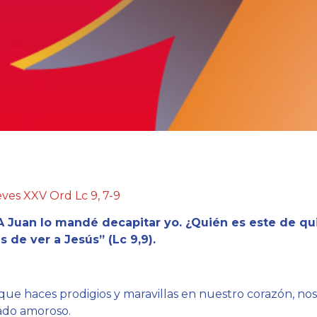
ves XXV Ord Lc 9, 7-9
A Juan lo mandé decapitar yo. ¿Quién es este de q
s de ver a Jesús” (Lc 9,9).
que haces prodigios y maravillas en nuestro corazón, no
ado amoroso.