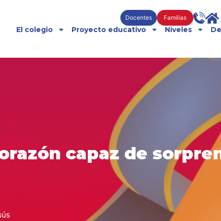
Docentes
Familias
El colegio
Proyecto educativo
Niveles
De
orazón capaz de sorpre
sús