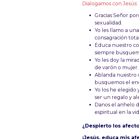
Dialogamos con Jesús:
Gracias Señor por
sexualidad.
Yo les llamo a una
consagración total
Educa nuestro cor
siempre busquemos
Yo les doy la mirad
de varón o mujer.
Ablanda nuestro c
busquemos el encu
Yo los he elegido 
ser un regalo y al
Danos el anhelo de
espiritual en la v
¿Despierto los afect
¡Jesús, educa mis af