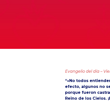
Evangelio del día –
Vie
“«No todos entienden
efecto, algunos no s
porque fueron castra
Reino de los Cielos. 