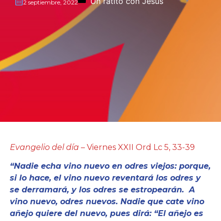
Un ratito con Jesús
2 septiembre, 2022
Evangelio del día –
Viernes XXII Ord Lc 5, 33-39
“Nadie echa vino nuevo en odres viejos: porque,
si lo hace, el vino nuevo reventará los odres y
se derramará, y los odres se estropearán. A
vino nuevo, odres nuevos. Nadie que cate vino
añejo quiere del nuevo, pues dirá: “El añejo es