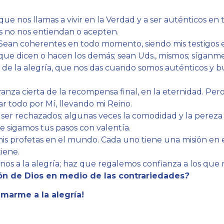
ue nos llamas a vivir en la Verdad y a ser auténticos en t
 no nos entiendan o acepten.
 Sean coherentes en todo momento, siendo mis testigos
que dicen o hacen los demás; sean Uds., mismos; síganme
n de la alegría, que nos das cuando somos auténticos y b
ranza cierta de la recompensa final, en la eternidad. Pe
gar todo por Mí, llevando mi Reino.
er rechazados; algunas veces la comodidad y la pereza 
 sigamos tus pasos con valentía.
 mis profetas en el mundo. Cada uno tiene una misión en
tiene.
rnos a la alegría; haz que regalemos confianza a los que
ión de Dios en medio de las contrariedades
?
lamarme a la alegría!