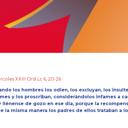
rcoles XXIII Ord Lc 6, 20-26
ando los hombres los odien, los excluyan, los insulte
mes y los proscriban, considerándolos infames a cau
 llénense de gozo en ese día, porque la recompens
De la misma manera los padres de ellos trataban a los