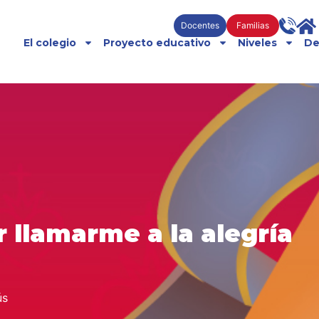
Docentes
Familias
El colegio
Proyecto educativo
Niveles
De
r llamarme a la alegría
ús