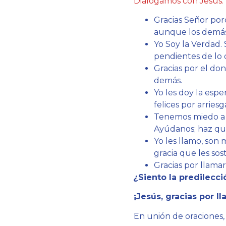
Dialogamos con Jesús:
Gracias Señor porq
aunque los demás
Yo Soy la Verdad.
pendientes de lo 
Gracias por el do
demás.
Yo les doy la espe
felices por arries
Tenemos miedo a s
Ayúdanos; haz que
Yo les llamo, son
gracia que les sos
Gracias por llama
¿
Siento la predilecc
¡Jesús, gracias por l
En unión de oraciones,