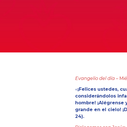
Evangelio del día –
Mié
«
¡Felices ustedes, cu
considerándolos infa
hombre! ¡Alégrense y
grande en el cielo! ¡
24).