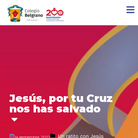
Jesús, por tu Cruz
nos has salvado
Un ratito con Jesús
14 septiembre, 2022