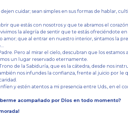
 dejen cuidar; sean simples en sus formas de hablar, cultiv
rir que estás con nosotros y que te abramos el corazón: 
a, vivimos la alegría de sentir que te estás ofreciéndote 
 amor; que al entrar en nuestro interior, sintamos la pr
o…
Padre. Pero al mirar el cielo, descubran que los estamos 
nemos un lugar reservado eternamente.
 Trono de la Sabiduría, que es la cátedra, desde nos ins
también nos infundes la confianza, frente al juicio por l
caridad.
nfíen y estén atentos a mi presencia entre Uds., en el c
 saberme acompañado por Dios en todo momento?
 morada!