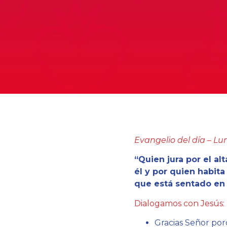
Evangelio del día –
Lun
“Quien jura por el alt
él y por quien habita 
que está sentado en é
Dialogamos con Jesús:
Gracias Señor por