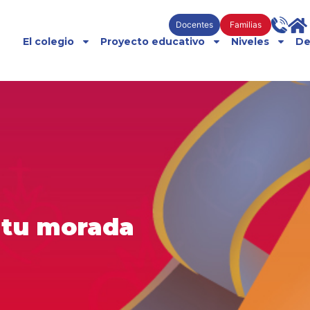
Docentes
Familias
El colegio
Proyecto educativo
Niveles
De
r tu morada