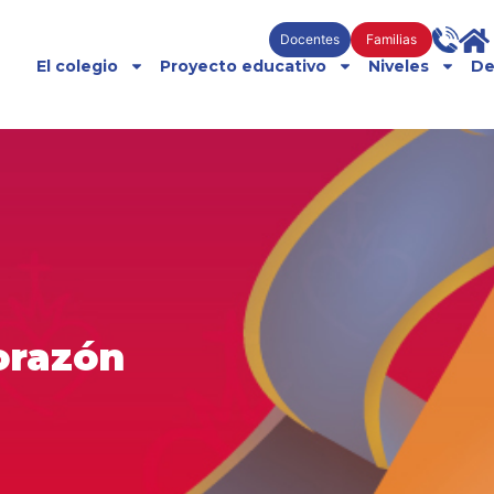
Docentes
Familias
El colegio
Proyecto educativo
Niveles
De
orazón