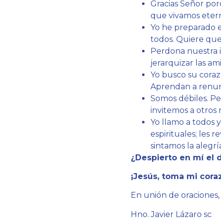
Gracias Señor por
que vivamos eter
Yo he preparado e
todos. Quiere que
Perdona nuestra i
jerarquizar las a
Yo busco su corazó
Aprendan a renunc
Somos débiles. Pe
invitemos a otros 
Yo llamo a todos y
espirituales; les 
sintamos la alegría
¿Despierto en mí el d
¡Jesús, toma mi cora
En unión de oraciones,
Hno. Javier Lázaro sc