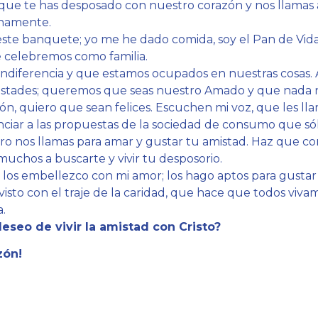
que te has desposado con nuestro corazón y nos llamas a
namente.
ste banquete; yo me he dado comida, soy el Pan de Vida. 
 celebremos como familia.
ndiferencia y que estamos ocupados en nuestras cosas.
mistades; queremos que seas nuestro Amado y que nada n
n, quiero que sean felices. Escuchen mi voz, que les lla
iar a las propuestas de la sociedad de consumo que sólo
ro nos llamas para amar y gustar tu amistad. Haz que co
muchos a buscarte y vivir tu desposorio.
 los embellezco con mi amor; los hago aptos para gustar y
revisto con el traje de la caridad, que hace que todos v
.
eseo de vivir la amistad con Cristo?
zón!