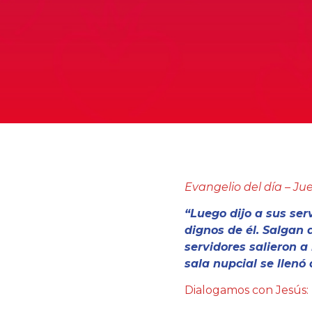
Evangelio del día –
Jue
“Luego dijo a sus ser
dignos de él. Salgan 
servidores salieron a
sala nupcial se llenó 
Dialogamos con Jesús: