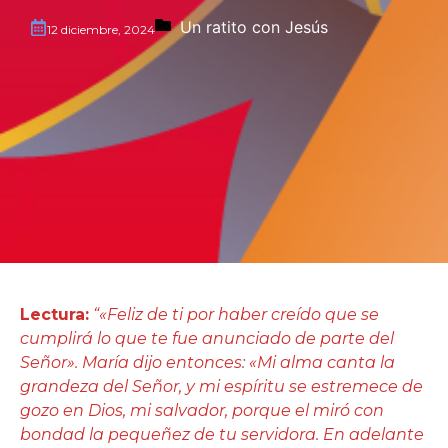
Un ratito con Jesús
12 diciembre, 2024
Lectura:
“«Feliz de ti por haber creído que se
cumplirá lo que te fue anunciado de parte del
Señor». María dijo entonces: «Mi alma canta la
grandeza del Señor, y mi espíritu se estremece de
gozo en Dios, mi salvador, porque el miró con
bondad la pequeñez de tu servidora. En adelante