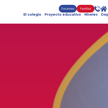
Docentes
Familias
El colegio
Proyecto educativo
Niveles
Dep