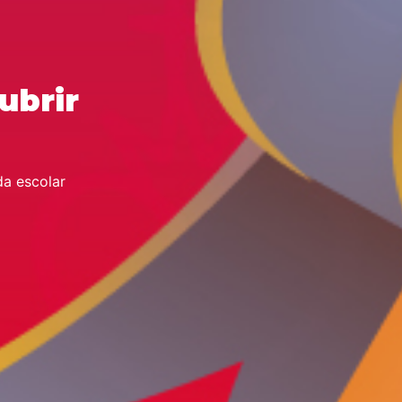
ubrir
da escolar