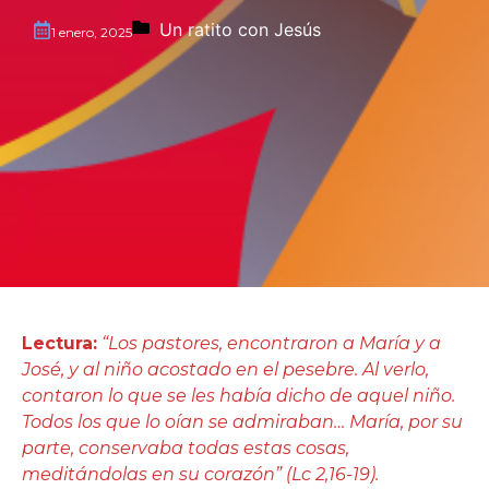
Un ratito con Jesús
1 enero, 2025
Lectura:
“Los pastores, encontraron a María y a
José, y al niño acostado en el pesebre. Al verlo,
contaron lo que se les había dicho de aquel niño.
Todos los que lo oían se admiraban… María, por su
parte, conservaba todas estas cosas,
meditándolas en su corazón” (Lc 2,16-19).