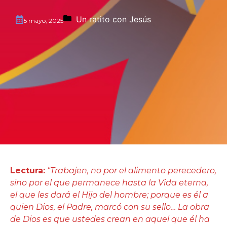
Un ratito con Jesús
5 mayo, 2025
Lectura:
“Trabajen, no por el alimento perecedero,
sino por el que permanece hasta la Vida eterna,
el que les dará el Hijo del hombre; porque es él a
quien Dios, el Padre, marcó con su sello… La obra
de Dios es que ustedes crean en aquel que él ha