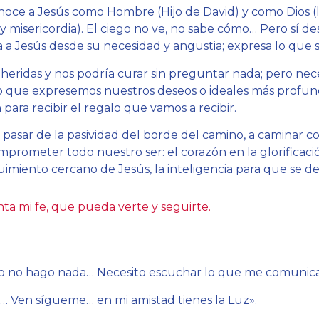
onoce a Jesús como Hombre (Hijo de David) y como Dios (l
misericordia). El ciego no ve, no sabe cómo… Pero sí des
a a Jesús desde su necesidad y angustia; expresa lo que 
heridas y nos podría curar sin preguntar nada; pero nec
so que expresemos nuestros deseos o ideales más profun
ara recibir el regalo que vamos a recibir.
pasar de la pasividad del borde del camino, a caminar con
prometer todo nuestro ser: el corazón en la glorificació
imiento cercano de Jesús, la inteligencia para que se dej
ta mi fe, que pueda verte y seguirte.
 no hago nada… Necesito escuchar lo que me comunicas
… Ven sígueme… en mi amistad tienes la Luz».