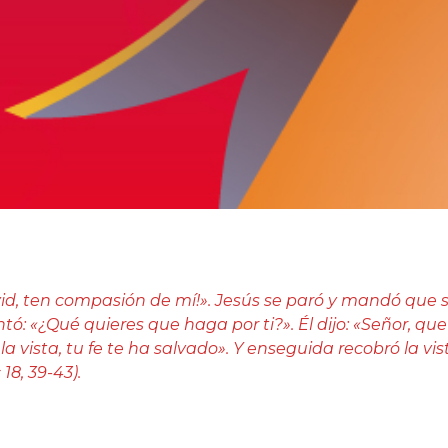
vid, ten compasión de mí!». Jesús se paró y mandó que s
tó: «¿Qué quieres que haga por ti?». Él dijo: «Señor, que 
la vista, tu fe te ha salvado». Y enseguida recobró la vist
18, 39-43).