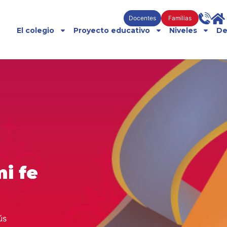
Docentes
Familias
El colegio
Proyecto educativo
Niveles
De
i fe
ús