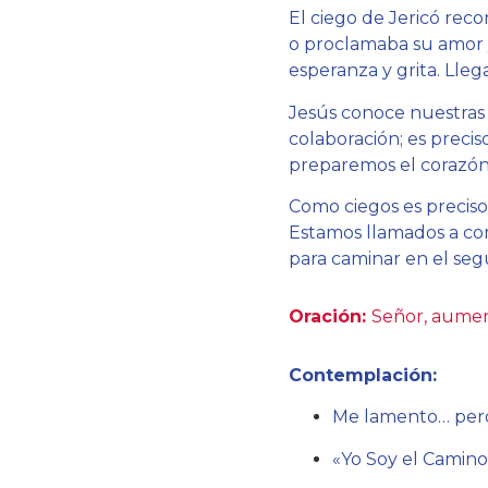
El ciego de Jericó rec
o proclamaba su amor y 
esperanza y grita. Lleg
Jesús conoce nuestras 
colaboración; es preci
preparemos el corazón p
Como ciegos es preciso 
Estamos llamados a com
para caminar en el segu
Oración:
Señor, aumen
Contemplación:
Me lamento… pero
«Yo Soy el Camino