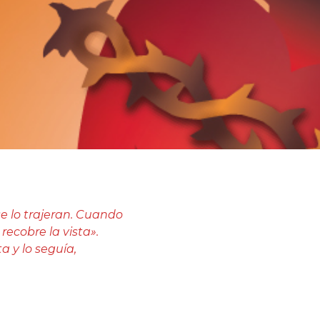
e lo trajeran. Cuando
recobre la vista».
a y lo seguía,