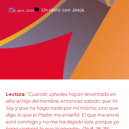
Un ratito con Jesús
8 abril, 2025
Lectura:
“Cuando ustedes hayan levantado en
alto al Hijo del hombre, entonces sabrán que Yo
Soy y que no hago nada por mí mismo, sino que
digo lo que el Padre me enseñó. El que me envió
está conmigo y no me ha dejado solo, porque yo
hago siempre lo que le agrada». (Jn 8, 28-29)