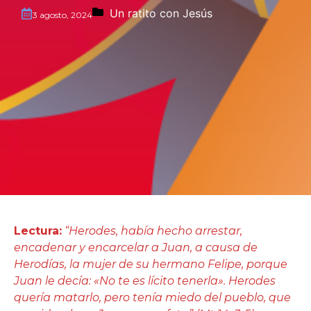
Un ratito con Jesús
3 agosto, 2024
Lectura:
“Herodes, había hecho arrestar,
encadenar y encarcelar a Juan, a causa de
Herodías, la mujer de su hermano Felipe, porque
Juan le decía: «No te es lícito tenerla». Herodes
quería matarlo, pero tenía miedo del pueblo, que