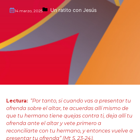
Un ratito con Jesús
14 marzo, 2025
Lectura:
“Por tanto, si cuando vas a presentar tu
ofrenda sobre el altar, te acuerdas allí mismo de
que tu hermano tiene quejas contra ti, deja allí tu
ofrenda ante el altar y vete primero a
reconciliarte con tu hermano, y entonces vuelve a
presentar tu ofrenda” (Mt 5, 23-24).