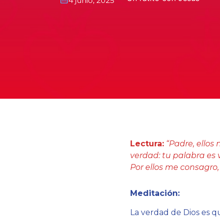
4 junio, 2025
Lectura:
“Padre, ello
verdad: tu palabra es
Por ellos me consagro,
Meditación:
La verdad de Dios es q