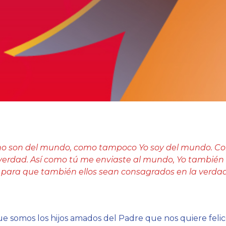
s no son del mundo, como tampoco Yo soy del mundo. C
 verdad. Así como tú me enviaste al mundo, Yo también 
 para que también ellos sean consagrados en la verdad”. 
ue somos los hijos amados del Padre que nos quiere felic