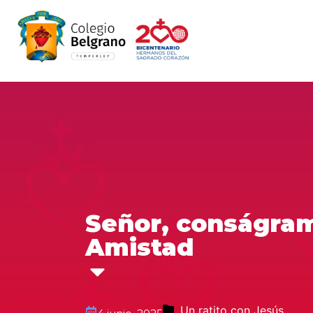
Señor, conságram
Amistad
Un ratito con Jesús