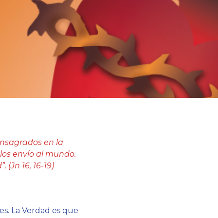
onsagrados en la
los envío al mundo.
(Jn 16, 16-19)
es. La Verdad es que