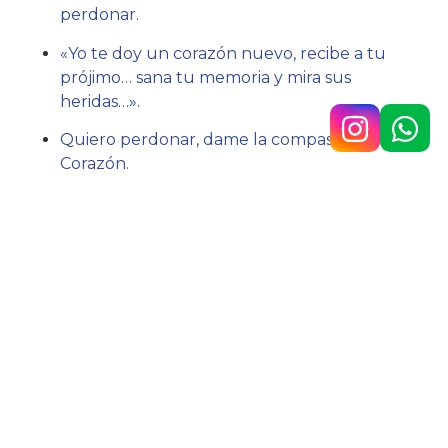
perdonar.
«Yo te doy un corazón nuevo, recibe a tu
prójimo… sana tu memoria y mira sus
heridas…».
Quiero perdonar, dame la compasión de tu
Corazón.
Acción:
Rezar por los que me han ofendido.
Hno. Javier Lázaro sc.
Av. 9 de Julio n.° 148, Temperley
4292-0353
/
1160890567
colegio@belgrano.esc.edu.ar