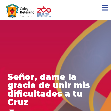
Señor, dame la
gracia de unir mis
dificultades a tu
Cruz