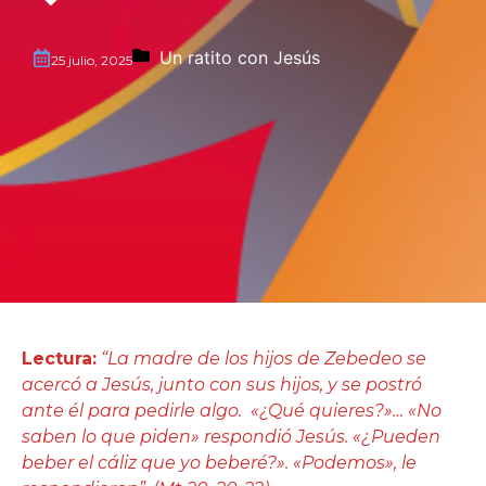
Un ratito con Jesús
25 julio, 2025
Lectura:
“La madre de los hijos de Zebedeo se
acercó a Jesús, junto con sus hijos, y se postró
ante él para pedirle algo. «¿Qué quieres?»… «No
saben lo que piden» respondió Jesús. «¿Pueden
beber el cáliz que yo beberé?». «Podemos», le