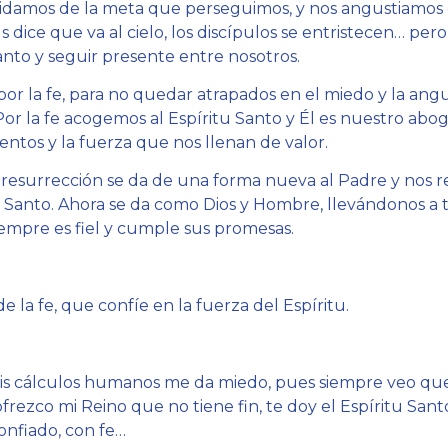
idamos de la meta que perseguimos, y nos angustiamos c
dice que va al cielo, los discípulos se entristecen… per
anto y seguir presente entre nosotros.
or la fe, para no quedar atrapados en el miedo y la angu
Por la fe acogemos al Espíritu Santo y Él es nuestro abo
ientos y la fuerza que nos llenan de valor.
resurrección se da de una forma nueva al Padre y nos r
u Santo. Ahora se da como Dios y Hombre, llevándonos a 
 siempre es fiel y cumple sus promesas.
 la fe, que confíe en la fuerza del Espíritu.
mis cálculos humanos me da miedo, pues siempre veo qu
 ofrezco mi Reino que no tiene fin, te doy el Espíritu S
onfiado, con fe…