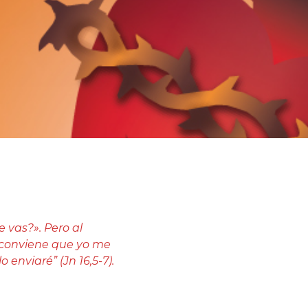
 vas?». Pero al
es conviene que yo me
 enviaré” (Jn 16,5-7).