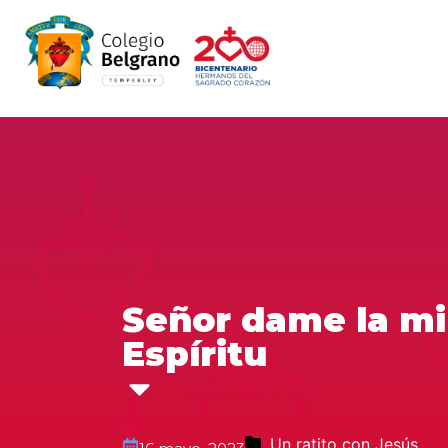
Señor dame la mir
Espíritu
Un ratito con Jesús