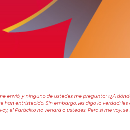
me envió, y ninguno de ustedes me pregunta: «¿A dónde
 se han entristecido. Sin embargo, les digo la verdad: l
oy, el Paráclito no vendrá a ustedes. Pero si me voy, se lo