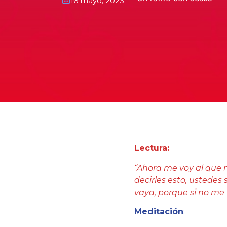
16 mayo, 2023
Lectura:
“Ahora me voy al que 
decirles esto, ustedes
vaya, porque si no me v
Meditación
: