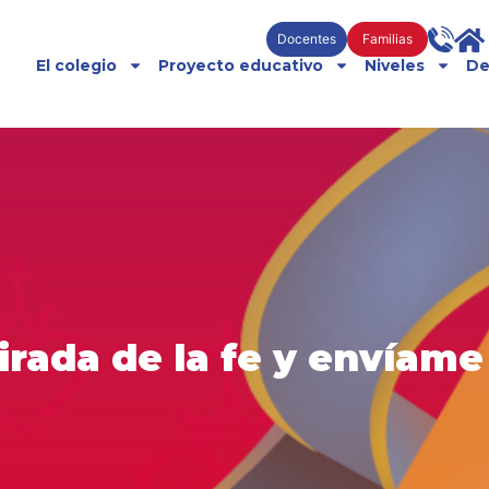
Docentes
Familias
El colegio
Proyecto educativo
Niveles
De
rada de la fe y envíame