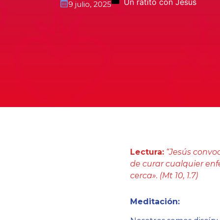
Un ratito con Jesús
9 julio, 2025
Lectura:
“Jesús convocó
de curar cualquier enf
cerca». (Mt 10, 1.7)
Meditación: