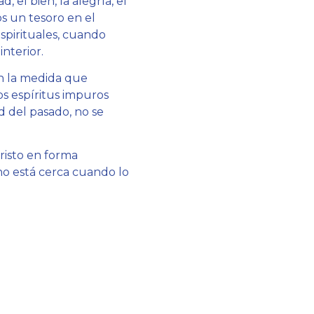
, el bien, la alegría, el
s un tesoro en el
spirituales, cuando
nterior.
En la medida que
s espíritus impuros
d del pasado, no se
Cristo en forma
no está cerca cuando lo