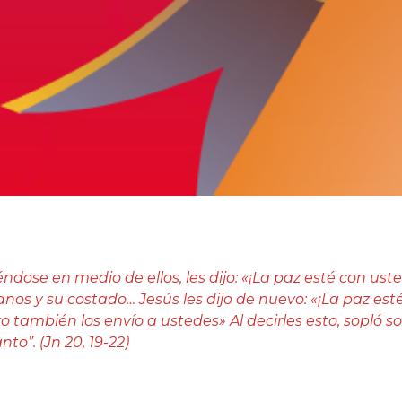
éndose en medio de ellos, les dijo: «¡La paz esté con ust
anos y su costado… Jesús les dijo de nuevo: «¡La paz es
 también los envío a ustedes» Al decirles esto, sopló so
to”. (Jn 20, 19-22)