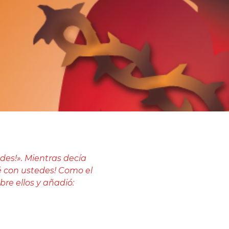
edes!». Mientras decía
té con ustedes! Como el
bre ellos y añadió: