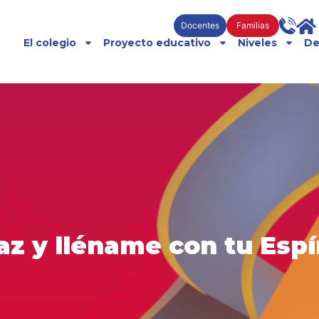
Docentes
Familias
El colegio
Proyecto educativo
Niveles
De
z y lléname con tu Espí