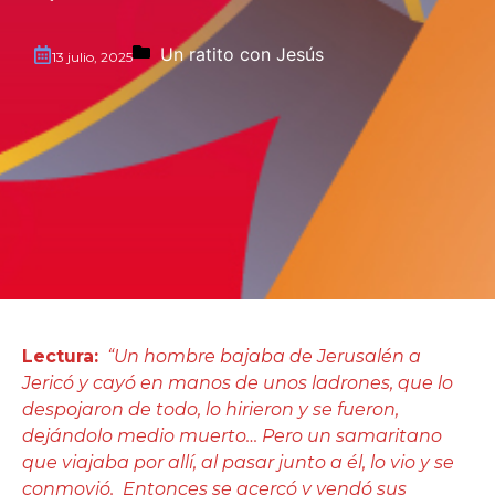
Un ratito con Jesús
13 julio, 2025
Lectura:
“Un hombre bajaba de Jerusalén a
Jericó y cayó en manos de unos ladrones, que lo
despojaron de todo, lo hirieron y se fueron,
dejándolo medio muerto… Pero un samaritano
que viajaba por allí, al pasar junto a él, lo vio y se
conmovió. Entonces se acercó y vendó sus