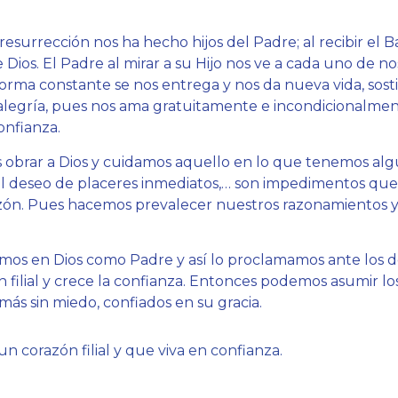
resurrección nos ha hecho hijos del Padre; al recibir el
e Dios. El Padre al mirar a su Hijo nos ve a cada uno de n
rma constante se nos entrega y nos da nueva vida, sosti
alegría, pues nos ama gratuitamente e incondicionalme
confianza.
obrar a Dios y cuidamos aquello en lo que tenemos alg
 el deseo de placeres inmediatos,… son impedimentos qu
zón. Pues hacemos prevalecer nuestros razonamientos y 
mos en Dios como Padre y así lo proclamamos ante los 
ón filial y crece la confianza. Entonces podemos asumir 
más sin miedo, confiados en su gracia.
 corazón filial y que viva en confianza.