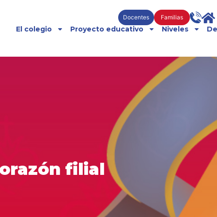
Docentes
Familias
El colegio
Proyecto educativo
Niveles
De
razón filial