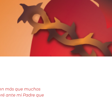
alen más que muchos
eré ante mi Padre que