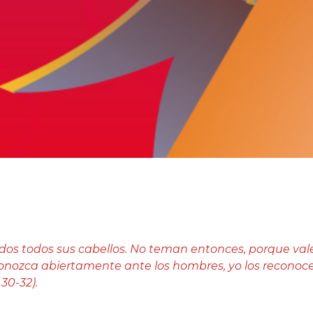
dos todos sus cabellos. No teman entonces, porque v
conozca abiertamente ante los hombres, yo los reconoc
 30-32).