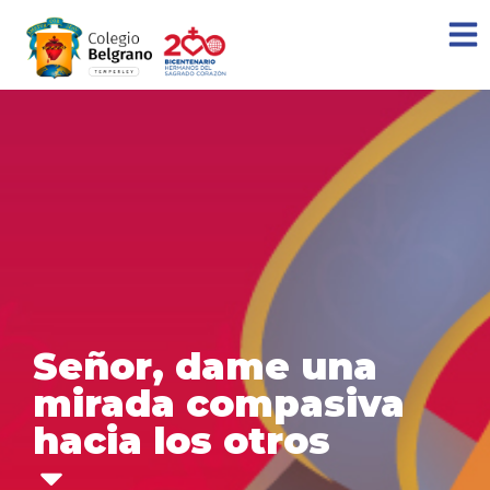
Señor, dame una
mirada compasiva
hacia los otros