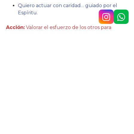
Quiero actuar con caridad… guiado por el
Espíritu.
Acción:
Valorar el esfuerzo de los otros para
superarse.
Hno. Javier Lázaro sc.
Av. 9 de Julio n.° 148, Temperley
4292-0353
/
1160890567
colegio@belgrano.esc.edu.ar
Copyright © 2025 Colegio Belgrano