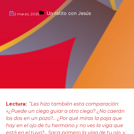
Un ratito con Jesús
2 marzo, 2025
Lectura:
“Les hizo también esta comparación:
«¿Puede un ciego guiar a otro ciego? ¿No caerán
los dos en un pozo?… ¿Por qué miras la paja que
hay en el ojo de tu hermano y no ves la viga que
está en el tuyo?… Saca primero la viga de tu ojo, y