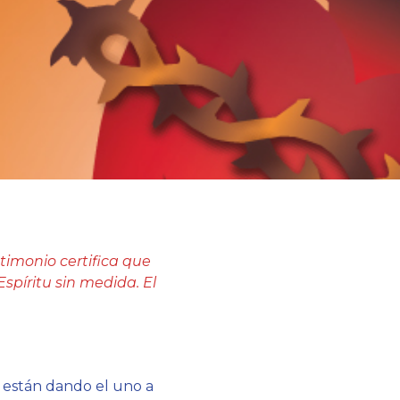
stimonio certifica que
Espíritu sin medida. El
e están dando el uno a