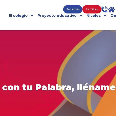
Docentes
Familias
El colegio
Proyecto educativo
Niveles
De
con tu Palabra, lléname 