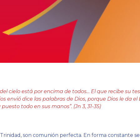
 del cielo está por encima de todos… El que recibe su te
ios envió dice las palabras de Dios, porque Dios le da el 
 puesto todo en sus manos”. (Jn 3, 31-35)
a Trinidad, son comunión perfecta. En forma constante s