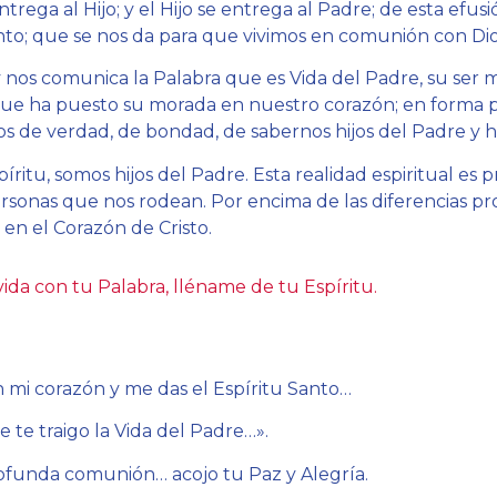
entrega al Hijo; y el Hijo se entrega al Padre; de esta efus
nto; que se nos da para que vivimos en comunión con Dio
 y nos comunica la Palabra que es Vida del Padre, su ser
, que ha puesto su morada en nuestro corazón; en forma
os de verdad, de bondad, de sabernos hijos del Padre y 
píritu, somos hijos del Padre. Esta realidad espiritual es pr
ersonas que nos rodean. Por encima de las diferencias pro
 en el Corazón de Cristo.
da con tu Palabra, lléname de tu Espíritu.
n mi corazón y me das el Espíritu Santo…
e te traigo la Vida del Padre…».
rofunda comunión… acojo tu Paz y Alegría.