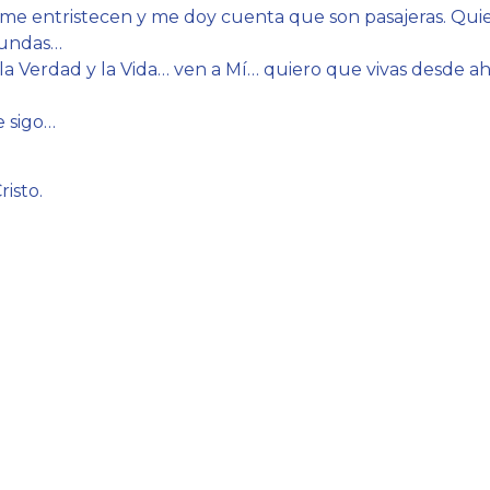
 me entristecen y me doy cuenta que son pasajeras. Quier
fundas…
la Verdad y la Vida… ven a Mí… quiero que vivas desde ah
e sigo…
risto.
4292-0353
/
1160890567