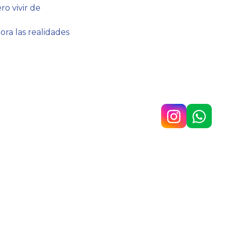
o vivir de
ora las realidades
colegio@belgrano.esc.edu.ar