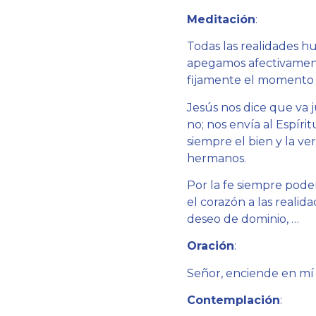
Meditación
:
Todas las realidades 
apegamos afectivamen
fijamente el momento pr
Jesús nos dice que va
no; nos envía al Espírit
siempre el bien y la ve
hermanos.
Por la fe siempre pode
el corazón a las realid
deseo de dominio, …
Oración
:
Señor, enciende en mí 
Contemplación
: