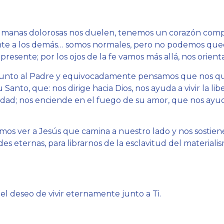
humanas dolorosas nos duelen, tenemos un corazón compa
te a los demás… somos normales, pero no podemos que
esente; por los ojos de la fe vamos más allá, nos orient
 junto al Padre y equivocadamente pensamos que nos q
u Santo, que: nos dirige hacia Dios, nos ayuda a vivir la lib
rdad; nos enciende en el fuego de su amor, que nos ayuda
mos ver a Jesús que camina a nuestro lado y nos sostiene
ades eternas, para librarnos de la esclavitud del material
el deseo de vivir eternamente junto a Ti.