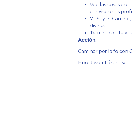
Veo las cosas que
convicciones pro
Yo Soy el Camino, 
divinas…
Te miro con fe y t
Acción
:
Caminar por la fe con C
Hno. Javier Lázaro sc
Av. 9 de Julio n.° 148, Temperley
Copyright © 2025 Colegio Belgrano