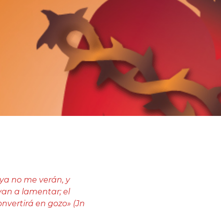
 ya no me verán, y
van a lamentar; el
onvertirá en gozo» (Jn