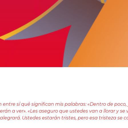
entre sí qué significan mis palabras: «Dentro de poco,
rán a ver». «Les aseguro que ustedes van a llorar y se 
legrará. Ustedes estarán tristes, pero esa tristeza se c