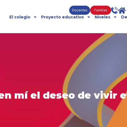
Docentes
Familias
El colegio
Proyecto educativo
Niveles
De
en mí el deseo de vivir