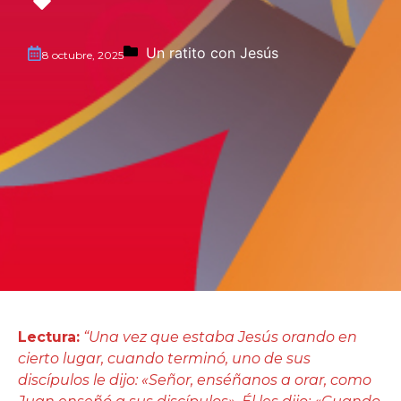
Un ratito con Jesús
8 octubre, 2025
Lectura:
“
Una vez que estaba Jesús orando en
cierto lugar, cuando terminó, uno de sus
discípulos le dijo: «Señor, enséñanos a orar, como