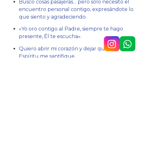
Busco cosas pasajeras… pero sólo necesito el
encuentro personal contigo, expresándote lo
que siento y agradeciendo.
«Yo oro contigo al Padre, siempre te hago
presente, Él te escucha».
Quiero abrir mi corazón y dejar que el
Espíritu me santifique.
Acción:
Meditar el Padrenuestro.
Hno. Javier Lázaro sc.
Av. 9 de Julio n.° 148, Temperley
4292-0353
/
1160890567