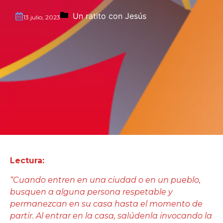
Un ratito con Jesús
13 julio, 2023
Lectura:
“Cuando entren en una ciudad o en un pueblo,
busquen a alguna persona respetable y
permanezcan en su casa hasta el momento de
partir. Al entrar en la casa, salúdenla invocando la