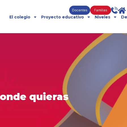
Docentes
Familias
El colegio
Proyecto educativo
Niveles
De
onde quieras