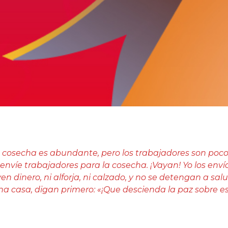
«La cosecha es abundante, pero los trabajadores son po
nvíe trabajadores para la cosecha. ¡Vayan! Yo los enví
en dinero, ni alforja, ni calzado, y no se detengan a sal
a casa, digan primero: «¡Que descienda la paz sobre esta