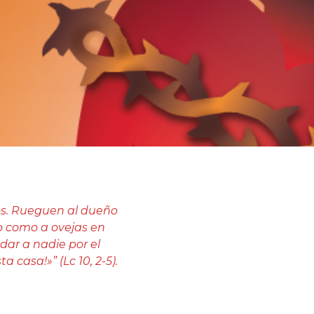
cos. Rueguen al dueño
o como a ovejas en
udar a nadie por el
 casa!»” (Lc 10, 2-5).