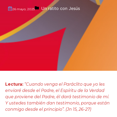
Un ratito con Jesús
26 mayo, 2025
Lectura:
“Cuando venga el Paráclito que yo les
enviaré desde el Padre, el Espíritu de la Verdad
que proviene del Padre, él dará testimonio de mí.
Y ustedes también dan testimonio, porque están
conmigo desde el principio”. (Jn 15, 26-27)