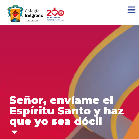
Señor, envíame el
Espíritu Santo y haz
que yo sea dócil