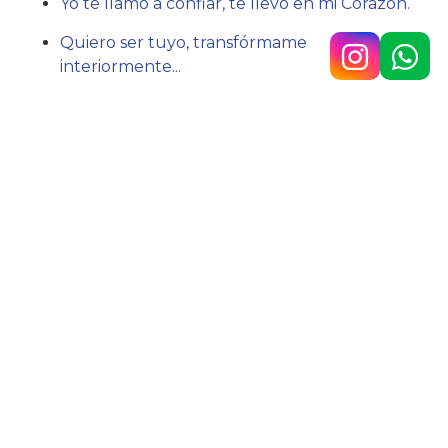
Yo te llamo a confiar, te llevo en mi Corazón.
Quiero ser tuyo, transfórmame
interiormente.
..
Acción:
Aceptarme tal como soy y confiar.
Hno. Javier Lázaro sc.
Av. 9 de Julio n.° 148, Temperley
4292-0353
/
1160890567
colegio@belgrano.esc.edu.ar
Copyright © 2025 Colegio Belgrano