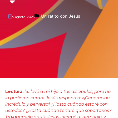
Un ratito con Jesús
9 agosto, 2025
Lectura:
“«Llevé a mi hijo a tus discípulos, pero no
lo pudieron curar». Jesús respondió: «¡Generación
incrédula y perversa! ¿Hasta cuándo estaré con
ustedes? ¿Hasta cuándo tendré que soportarlos?
Tráiganmelo aquí». Jesús increpó al demonio, y