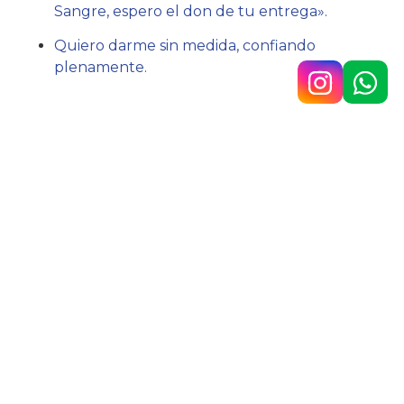
Sangre, espero el don de tu entrega».
Quiero darme sin medida, confiando
plenamente.
Acción:
Vivir en el agradecimiento y la entrega.
Hno. Javier Lázaro sc.
Av. 9 de Julio n.° 148, Temperley
4292-0353
/
1160890567
colegio@belgrano.esc.edu.ar