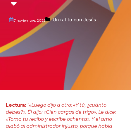
Un ratito con Jesús
7 noviembre, 2025
Lectura:
“«Luego dijo a otro:
«
Y tú, ¿cuánto
debes?
»
. Él dijo:
«
Cien cargas de trigo
»
. Le dice:
«
Toma tu recibo y escribe ochenta
»
. Y el amo
alabó al administrador injusto, porque había