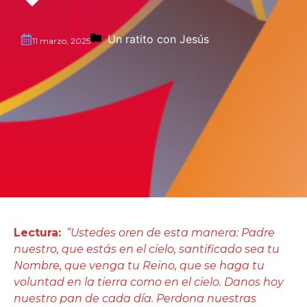
Un ratito con Jesús
11 marzo, 2025
Lectura:
“Ustedes oren de esta manera: Padre
nuestro, que estás en el cielo, santificado sea tu
Nombre, que venga tu Reino, que se haga tu
voluntad en la tierra como en el cielo. Danos hoy
nuestro pan de cada día. Perdona nuestras