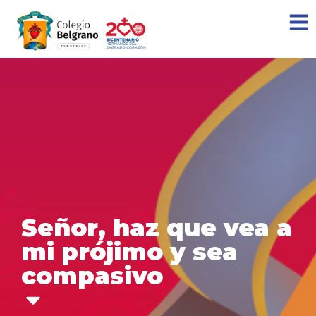
Señor, haz que vea a
mi prójimo y sea
compasivo