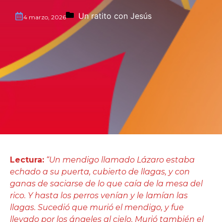
Un ratito con Jesús
4 marzo, 2026
Lectura:
“Un mendigo llamado Lázaro estaba
echado a su puerta, cubierto de llagas, y con
ganas de saciarse de lo que caía de la mesa del
rico. Y hasta los perros venían y le lamían las
llagas. Sucedió que murió el mendigo, y fue
llevado por los ángeles al cielo. Murió también el