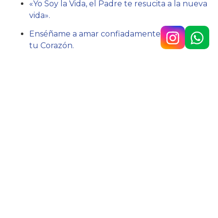
«Yo Soy la Vida, el Padre te resucita a la nueva
vida».
Enséñame a amar confiadamente, llévame en
tu Corazón.
Acción:
Ejercitarme en el agradecimiento a Dios.
Hno. Javier Lázaro sc.
Av. 9 de Julio n.° 148, Temperley
4292-0353
/
1160890567
colegio@belgrano.esc.edu.ar
Copyright © 2025 Colegio Belgrano