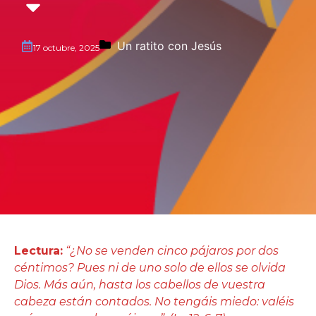
Un ratito con Jesús
17 octubre, 2025
Lectura:
“¿No se venden cinco pájaros por dos
céntimos? Pues ni de uno solo de ellos se olvida
Dios. Más aún, hasta los cabellos de vuestra
cabeza están contados. No tengáis miedo: valéis