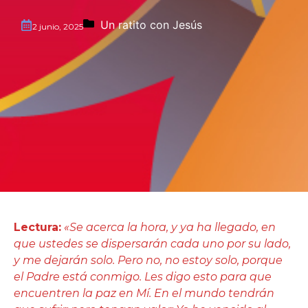
Un ratito con Jesús
2 junio, 2025
Lectura:
«Se acerca la hora, y ya ha llegado, en
que ustedes se dispersarán cada uno por su lado,
y me dejarán solo. Pero no, no estoy solo, porque
el Padre está conmigo. Les digo esto para que
encuentren la paz en Mí. En el mundo tendrán