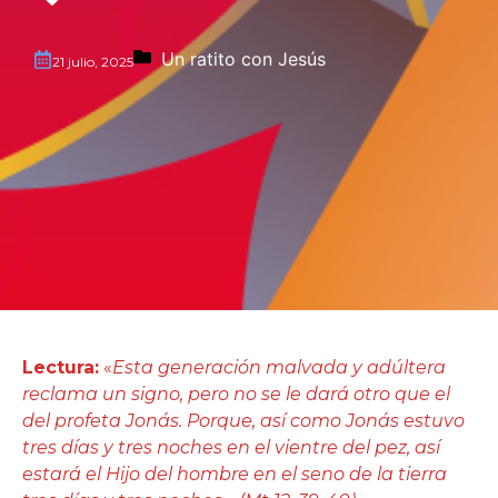
Un ratito con Jesús
21 julio, 2025
Lectura:
«
Esta generación malvada y adúltera
reclama un signo, pero no se le dará otro que el
del profeta Jonás. Porque, así como Jonás estuvo
tres días y tres noches en el vientre del pez, así
estará el Hijo del hombre en el seno de la tierra