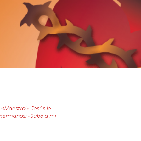
 «¡Maestro!». Jesús le
s hermanos: «Subo a mi