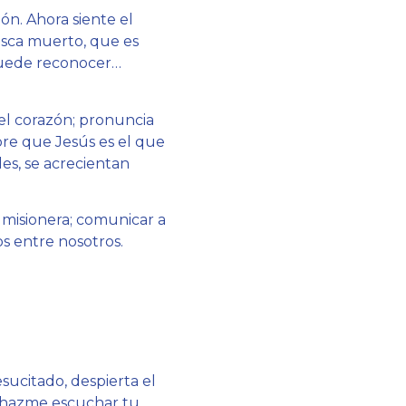
n. Ahora siente el
busca muerto, que es
 puede reconocer…
 del corazón; pronuncia
bre que Jesús es el que
les, se acrecientan
r misionera; comunicar a
s entre nosotros.
esucitado, despierta el
… hazme escuchar tu