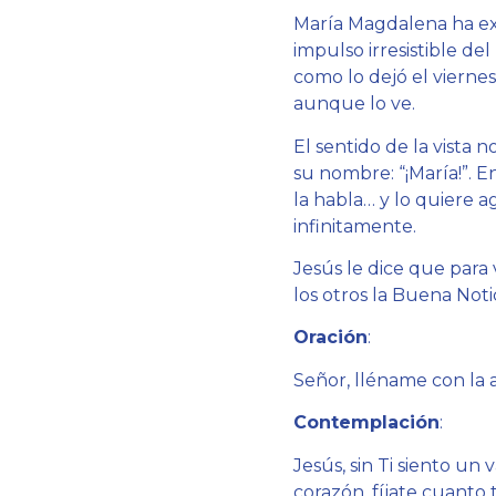
María Magdalena ha exp
impulso irresistible de
como lo dejó el vierne
aunque lo ve.
El sentido de la vista n
su nombre: “¡María!”. 
la habla… y lo quiere a
infinitamente.
Jesús le dice que para 
los otros la Buena Not
Oración
:
Señor, lléname con la a
Contemplación
:
Jesús, sin Ti siento un
corazón, fíjate cuanto