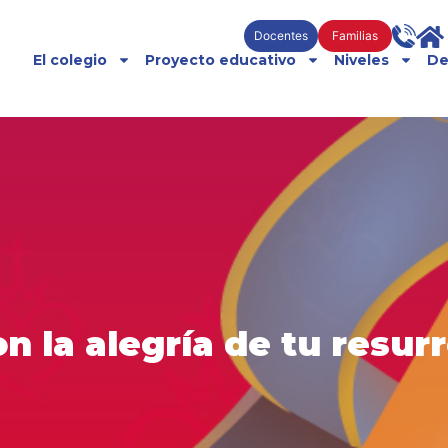
Docentes
Familias
El colegio
Proyecto educativo
Niveles
De
n la alegría de tu resur