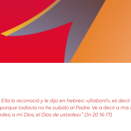
». Ella lo reconoció y le dijo en hebreo: «¡Raboní!», es decir
 porque todavía no he subido al Padre. Ve a decir a mi
des; a mi Dios, el Dios de ustedes»” (Jn 20 16-17).