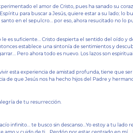
erimentado el amor de Cristo, pues ha sanado su corazó
l Espíritu para buscar a Jesús, quiere estar a su lado; lo 
s santo en el sepulcro… por eso, ahora resucitado no lo
o le es suficiente… Cristo despierta el sentido del oído y
Entonces establece una sintonía de sentimientos y descu
garrar… Pero ahora todo es nuevo. Los lazos son espiritua
vivir esta experiencia de amistad profunda, tiene que se
icia de que Jesús nos ha hecho hijos del Padre y hermano
legría de tu resurrección.
 vacío infinito… te busco sin descanso…Yo estoy a tu lado r
 te amo y cuido de ti… Perdón por estar centrado en mí